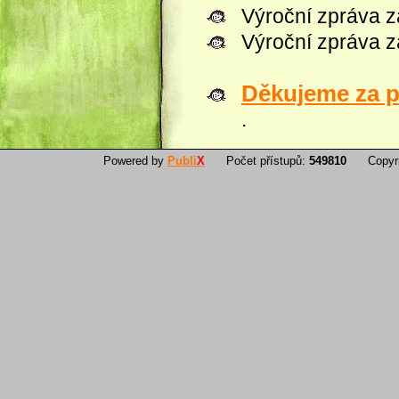
Výroční zpráva z
Výroční zpráva z
Děkujeme za p
.
Powered by
Publi
X
Počet přístupů:
549810
Copyrigh