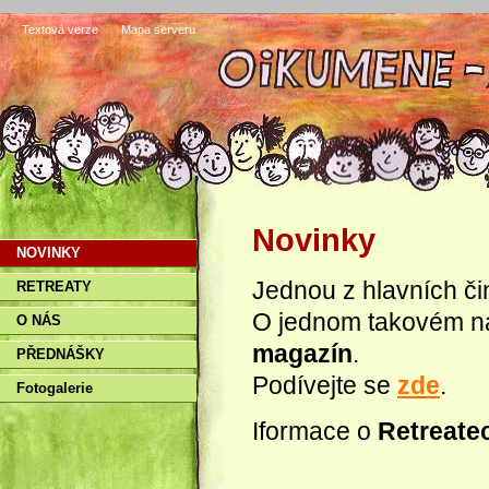
Textová verze
Mapa serveru
Novinky
NOVINKY
Jednou z hlavních či
RETREATY
O jednom takovém n
O NÁS
magazín
.
PŘEDNÁŠKY
Podívejte se
zde
.
Fotogalerie
Iformace o
Retreate