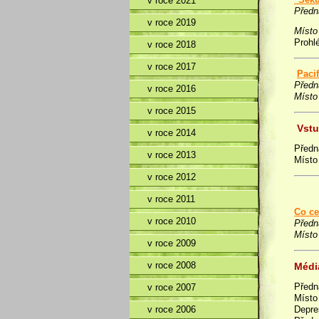
v roce 2021
Předn
v roce 2019
Místo
Prohl
v roce 2018
v roce 2017
Paci
Předn
v roce 2016
Místo
v roce 2015
Vstup
v roce 2014
Předn
v roce 2013
Místo
v roce 2012
v roce 2011
Co ce
v roce 2010
Předn
Místo
v roce 2009
v roce 2008
Média
Předná
v roce 2007
Místo
Depre
v roce 2006