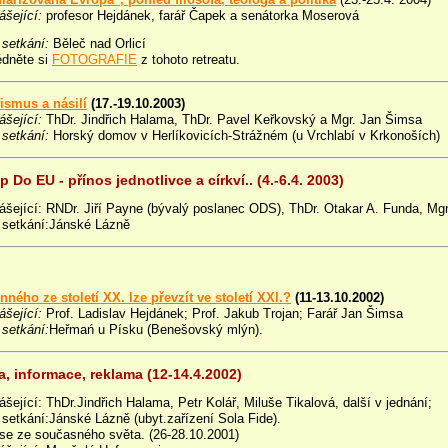
ášející:
profesor Hejdánek, farář Čapek a senátorka Moserová
 setkání:
Běleč nad Orlicí
édněte si
FOTOGRAFIE
z tohoto retreatu.
fismus a násilí
(17.-19.10.2003)
ášející:
ThDr. Jindřich Halama, ThDr. Pavel Keřkovský a Mgr. Jan Šimsa
 setkání:
Horský domov v Herlíkovicích-Strážném (u Vrchlabí v Krkonoších)
 Do EU - přínos jednotlivce a církví.. (4.-6.4. 2003)
ášející: RNDr. Jiří Payne (bývalý poslanec ODS), ThDr. Otakar A. Funda, Mg
 setkání:Jánské Lázně
nného ze století XX. lze převzít ve století XXI.?
(11-13.10.2002)
ášející:
Prof. Ladislav Hejdánek; Prof. Jakub Trojan; Farář Jan Šimsa
 setkání:
Heřmań u Písku (Benešovský mlýn).
, informace, reklama (12-14.4.2002)
šející: ThDr.Jindřich Halama, Petr Kolář, Miluše Tikalová, další v jednání;
 setkání:Jánské Lázně (ubyt.zařízení Sola Fide).
se ze současného světa. (26-28.10.2001)