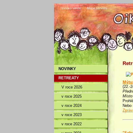
Textová verze
Mapa serveru
Retr
NOVINKY
RETREATY
Mýtu
(22.-2
V roce 2026
Předn
Místo
v roce 2025
Prohl
Nebo 
v roce 2024
Zpráv
v roce 2023
v roce 2022
"Seku