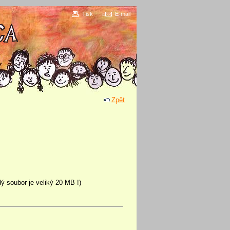
Tisk
E-mail
Zpět
ý soubor je veliký 20 MB !)