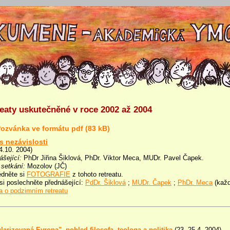
eaty uskutečněné v roce 2002 až 2004
s nezávislosti
4.10. 2004)
ášející:
PhDr Jiřina Šiklová, PhDr. Viktor Meca, MUDr. Pavel Čapek.
 setkání:
Mozolov (JČ)
édněte si
FOTOGRAFIE
z tohoto retreatu.
si poslechněte přednášející:
PdDr. Šiklová
;
MUDr. Čapek
;
PhDr. Meca
(každ
a o podzimním retreatu
larizovaná Evropa", pohled filosofa, teologa a politika
(23.-25.4. 2004)